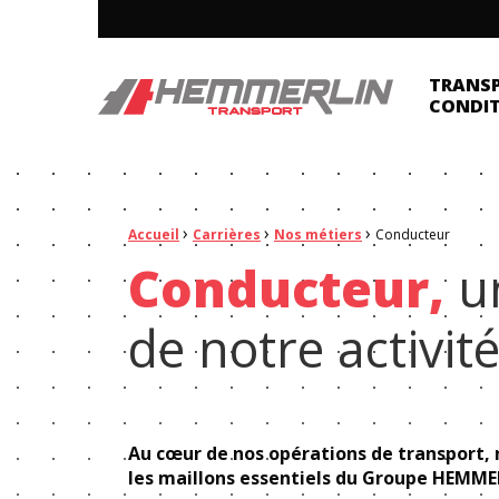
Hemmerlin
TRANS
CONDI
Fil d'Ariane :
›
›
›
Accueil
Carrières
Nos métiers
Conducteur
Conducteur,
un
de notre activit
Au cœur de nos opérations de transport,
les maillons essentiels du Groupe HEMME