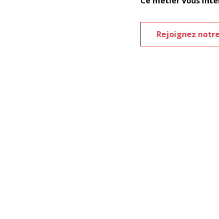
Ce métier vous inté
Rejoignez notre
 d'un
AP