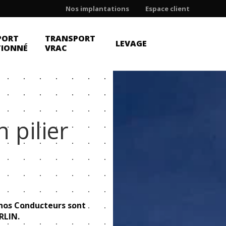
Nos implantations
Espace client
PORT
TRANSPORT
LEVAGE
TIONNÉ
VRAC
 pilier
é
 nos Conducteurs sont
RLIN.