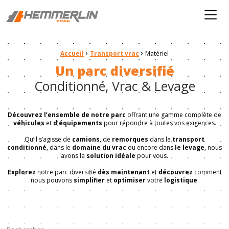
Hemmerlin
Menu
›
›
Fil d'Ariane :
Accueil
Transport vrac
Matériel
Un parc diversifié
Conditionné, Vrac & Levage
Découvrez l’ensemble de notre parc
offrant une gamme complète de
véhicules
et
d’équipements
pour répondre à toutes vos exigences.
Qu’il s’agisse de
camions
, de
remorques
dans le
transport
conditionné
, dans le
domaine du vrac
ou encore dans
le levage
, nous
avons la
solution idéale
pour vous.
Explorez
notre parc diversifié
dès maintenant
et
découvrez
comment
nous pouvons
simplifier
et
optimiser
votre
logistique
.