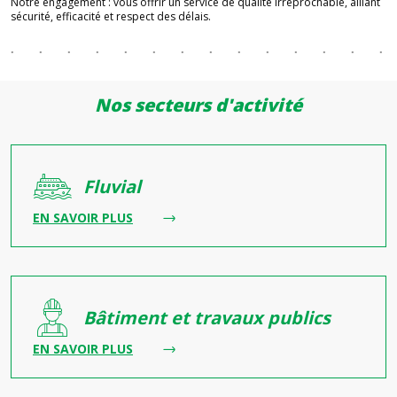
Notre engagement : vous offrir un service de qualité irréprochable, alliant
sécurité, efficacité et respect des délais.
Nos secteurs d'activité
Fluvial
riels, un savoir-faire optimisé Chez HEMMERL
Levage & manutention du secteur fluvial,
EN SAVOIR PLUS
Bâtiment et travaux publics
avoir-faire exigeant et précis Notre Engagem
Levage & manutention du secteur fluvial, u
EN SAVOIR PLUS