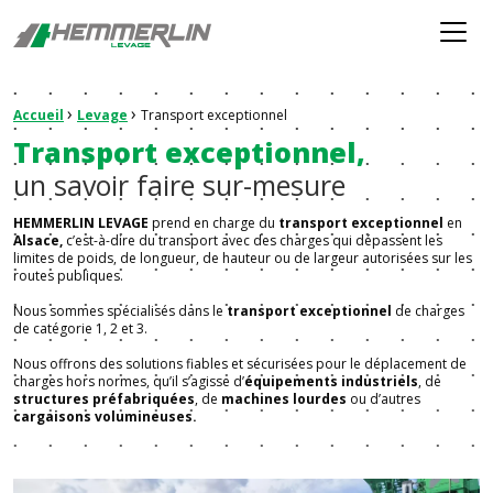
Hemmerlin
Menu
›
›
Fil d'Ariane :
Accueil
Levage
Transport exceptionnel
Transport exceptionnel,
un savoir faire sur-mesure
HEMMERLIN LEVAGE
prend en charge du
transport exceptionnel
en
Alsace,
c’est-à-dire du transport avec des charges qui dépassent les
limites de poids, de longueur, de hauteur ou de largeur autorisées sur les
routes publiques.
Nous sommes spécialisés dans le
transport exceptionnel
de charges
de catégorie 1, 2 et 3.
Nous offrons des solutions fiables et sécurisées pour le déplacement de
charges hors normes, qu’il s’agisse d’
équipements industriels
, de
structures préfabriquées
, de
machines lourdes
ou d’autres
cargaisons volumineuses.