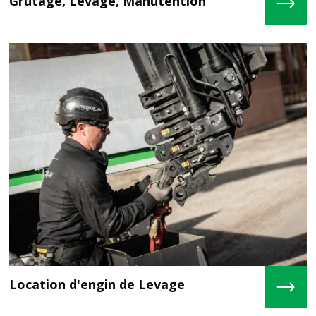
Grutage, Levage, Manutention
En savo
Location d'engin de Levage
En savo