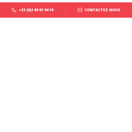
+33 (0)3 89 61 94 19
CONTACTEZ-NOUS
Vous avez besoin d'un
transporteur ?
Nous nous engageons quotidiennement à gérer vos flux et livrer vos
marchandises au bon moment, au bon endroit, près de chez vous ou en
Europe.
+33 (0)3 89 61 94 19
CONTACTEZ-NOUS