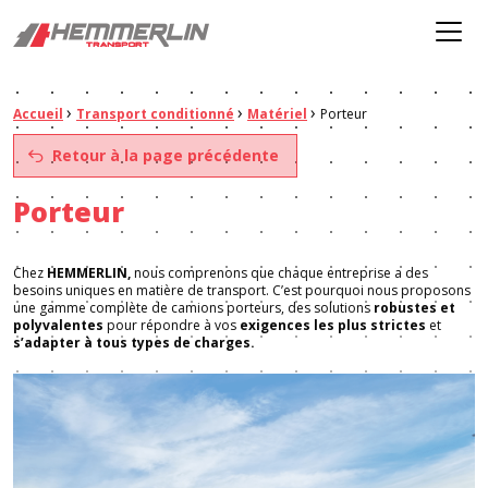
Hemmerlin
Menu
›
›
›
Fil d'Ariane :
Accueil
Transport conditionné
Matériel
Porteur
Retour à la page précédente
Porteur
Chez
HEMMERLIN,
nous comprenons que chaque entreprise a des
besoins uniques en matière de transport. C’est pourquoi nous proposons
une gamme complète de camions porteurs, des solutions
robustes et
polyvalentes
pour répondre à vos
exigences les plus strictes
et
s’adapter à tous types de charges.